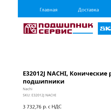
Главная
Доставка
E32012J NACHI, Конические
подшипники
Nachi
SKU:
E32012J NACHI
р. с НДС
3 732,76