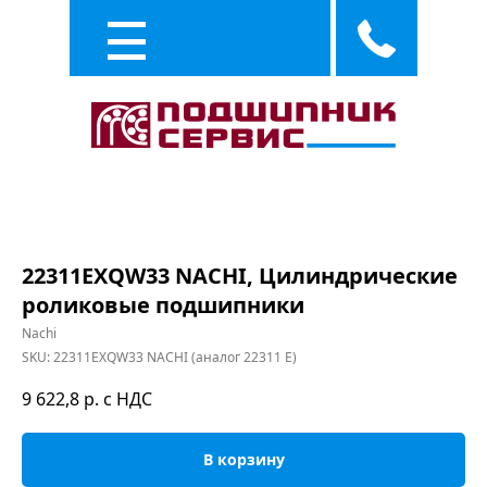
Каталог
Услуги
22311EXQW33 NACHI, Цилиндрические
роликовые подшипники
Nachi
SKU:
22311EXQW33 NACHI (аналог 22311 E)
9 622,8
р. с НДС
В корзину