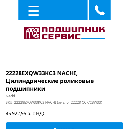
Каталог
Услуги
22228EXQW33KC3 NACHI,
Цилиндрические роликовые
подшипники
Nachi
SKU:
22228EXQW33KC3 NACHI (аналог 22228 CCK/C3W33)
45 922,95
р. с НДС