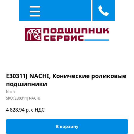
Каталог
Услуги
E30311J NACHI, Конические роликовые
подшипники
Nachi
SKU:
E30311J NACHI
4 828,94
р. с НДС
В корзину