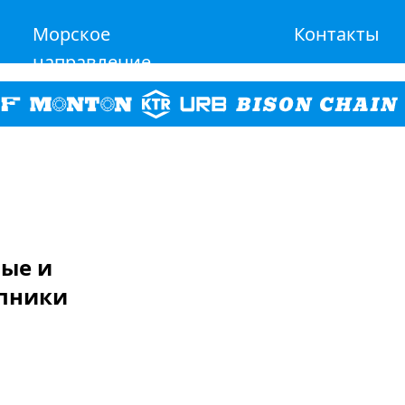
Морское
Контакты
направление
ные и
пники