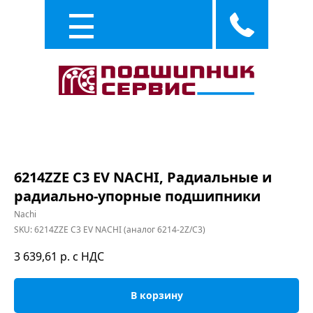
Каталог
Услуги
6214ZZE C3 EV NACHI, Радиальные и
радиально-упорные подшипники
Nachi
SKU:
6214ZZE C3 EV NACHI (аналог 6214-2Z/C3)
3 639,61
р. с НДС
В корзину