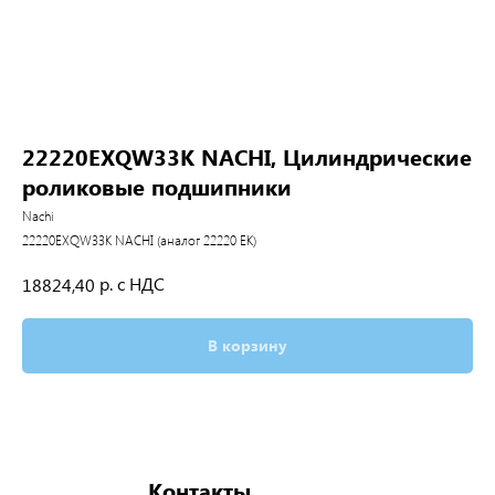
22220EXQW33K NACHI, Цилиндрические
роликовые подшипники
Nachi
22220EXQW33K NACHI (аналог 22220 EK)
р. с НДС
18824,40
В корзину
Контакты