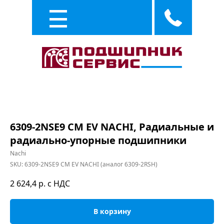
Каталог
Услуги
6309-2NSE9 CM EV NACHI, Радиальные и
радиально-упорные подшипники
Nachi
SKU:
6309-2NSE9 CM EV NACHI (аналог 6309-2RSH)
2 624,4
р. с НДС
В корзину