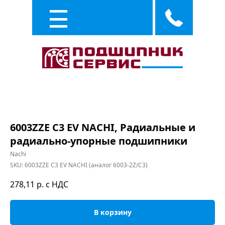
Каталог
Услуги
6003ZZE C3 EV NACHI, Радиальные и
радиально-упорные подшипники
Nachi
SKU:
6003ZZE C3 EV NACHI (аналог 6003-2Z/C3)
278,11
р. с НДС
В корзину