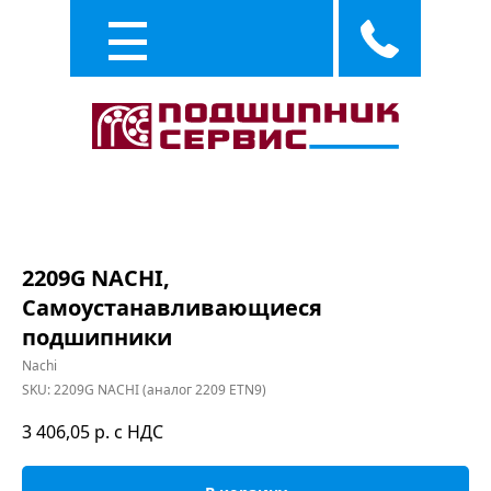
Каталог
Услуги
2209G NACHI,
Самоустанавливающиеся
подшипники
Nachi
SKU:
2209G NACHI (аналог 2209 ETN9)
3 406,05
р. с НДС