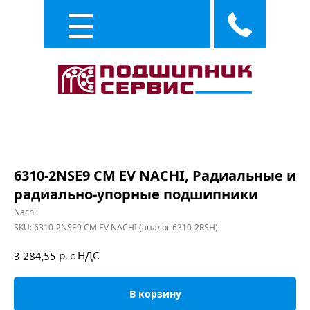
Каталог
Услуги
6310-2NSE9 CM EV NACHI, Радиальные и
радиально-упорные подшипники
Nachi
SKU:
6310-2NSE9 CM EV NACHI (аналог 6310-2RSH)
р. с НДС
3 284,55
В корзину