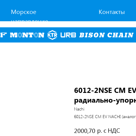
Морское
Контакты
направление
6012-2NSE CM EV
радиально-упор
Nachi
6012-2NSE CM EV NACHI (аналог
р. с НДС
2000,70