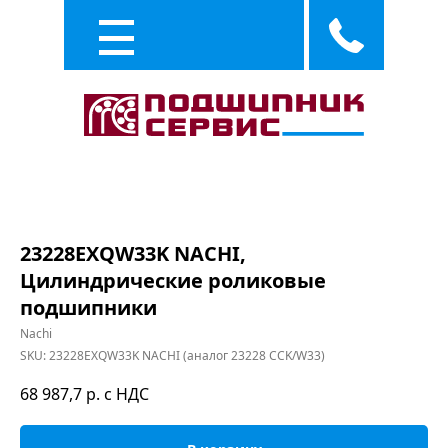
Каталог
Услуги
23228EXQW33K NACHI,
Цилиндрические роликовые
подшипники
Nachi
SKU:
23228EXQW33K NACHI (аналог 23228 CCK/W33)
68 987,7
р. с НДС