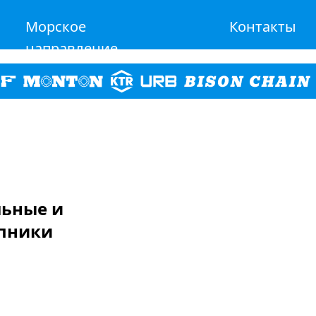
Морское
Контакты
направление
льные и
пники