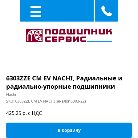
Каталог
Услуги
6303ZZE CM EV NACHI, Радиальные и
радиально-упорные подшипники
Nachi
SKU:
6303ZZE CM EV NACHI (аналог 6303-2Z)
425,25
р. с НДС
В корзину