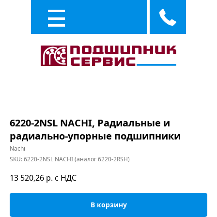
Каталог
Услуги
6220-2NSL NACHI, Радиальные и
радиально-упорные подшипники
Nachi
SKU:
6220-2NSL NACHI (аналог 6220-2RSH)
13 520,26
р. с НДС
В корзину