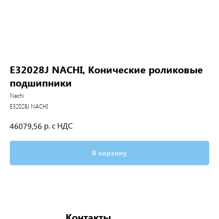
E32028J NACHI, Конические роликовые
подшипники
Nachi
E32028J NACHI
р. с НДС
46079,56
В корзину
Контакты