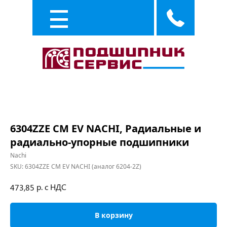
Каталог
Услуги
6304ZZE CM EV NACHI, Радиальные и
радиально-упорные подшипники
Nachi
SKU:
6304ZZE CM EV NACHI (аналог 6204-2Z)
р. с НДС
473,85
В корзину