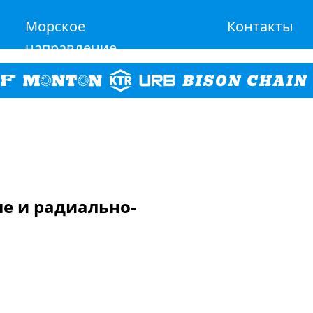
Морское
Контакты
направление
ые и радиально-