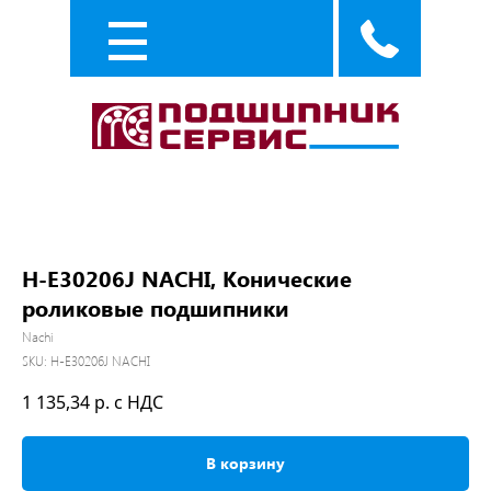
Каталог
Услуги
H-E30206J NACHI, Конические
роликовые подшипники
Nachi
SKU:
H-E30206J NACHI
1 135,34
р. с НДС
В корзину