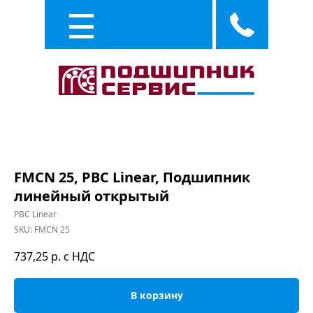
Каталог
Услуги
FMCN 25, PBC Linear, Подшипник
линейный открытый
PBC Linear
SKU:
FMCN 25
737,25
р. с НДС
В корзину