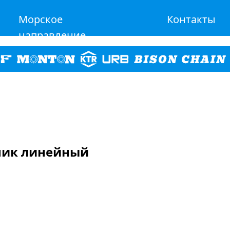
Морское
Контакты
направление
пник линейный