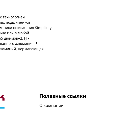
с технологией
ных подшипников
пники скольжения Simplicity
льно или в любой
 дюймов/с). FJ -
ованного алюминия. E -
 (алюминий, нержавеющая
Полезные ссылки
О компании