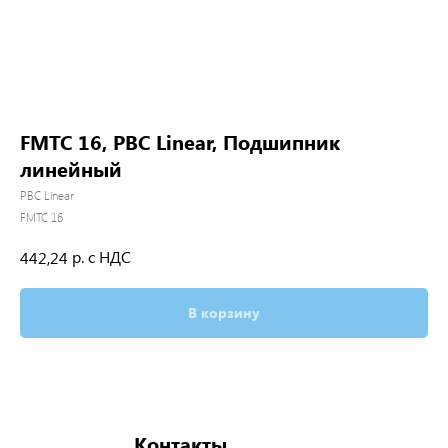
FMTC 16, PBC Linear, Подшипник
линейный
PBC Linear
FMTC 16
р. с НДС
442,24
В корзину
Контакты