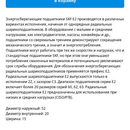
В корзину
Энергосберегающие подшипники SKF E2 производятся в различных
вариантах исполнения, начиная от однорядных радиальных
шарикоподшипников. В оборудовании с малыми и средними
нагрузками, как электродвигатели, насосы, конвейеры и др.,
подшипники со сверхмалым трением демонстрируют сокращение
механического трения, а значит и энергопотребления.
Подшипники могут работать при тех же скоростях и нагрузках, что и
стандартные подшипники SKF, но при этом они уменьшают
потребление смазочных материалов и потенциально увеличивают
срок службы оборудования. Для обозначения энергосберегающих
радиальных шарикоподшипников применяется префикс Е2.
Радиальные шарикоподшипники Е2 выпускаются только в
исполнении 2Z, с зазором С3. Диапазон подшипников серии Е2
включает более 20 размеров серий 60, 62, 63. Радиальные
шарикоподшипники Е2 предназначены для использования при
низких и средних нагрузках (CISO/P?8).
Диаметр наружный: 52
Диаметр внутренний: 20
Ширина: 15