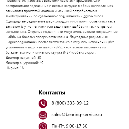
позволяет им работать с высокими частотами вращения. Они
воспринимают радиальные и осевые нагрузки в обоих направлениях,
отличаются простотой монтажа и меньшей потребностью в
техобслуживании по сравнению с подшипниками других типов.
Однорядные радиальные шарикоподшипники могут поставляться как в
закрытом (с уплотнениями или защитными шайбами), так и открытом
исполнениях. Открытые подшипники могут иметь выточки под защитные
шайбы на боковых поверхностях кольца. Двухрядные радиальные
шарикоподшипники поставляются только в открытом исполнении (без
уплотнений и защитных шайб). -2RS1 - контактное уплотнение из
бутадиенакрилонитрильного каучука (NBR) с обеих сторон.
Диаметр наружный: 80
Диаметр внутренний: 40
Ширина: 18
Контакты
8 (800) 333-39-12
sales@bearing-service.ru
Пн-Пт. 9:00-17:30