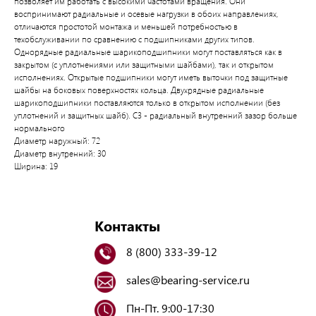
позволяет им работать с высокими частотами вращения. Они
воспринимают радиальные и осевые нагрузки в обоих направлениях,
отличаются простотой монтажа и меньшей потребностью в
техобслуживании по сравнению с подшипниками других типов.
Однорядные радиальные шарикоподшипники могут поставляться как в
закрытом (с уплотнениями или защитными шайбами), так и открытом
исполнениях. Открытые подшипники могут иметь выточки под защитные
шайбы на боковых поверхностях кольца. Двухрядные радиальные
шарикоподшипники поставляются только в открытом исполнении (без
уплотнений и защитных шайб). C3 - радиальный внутренний зазор больше
нормального
Диаметр наружный: 72
Диаметр внутренний: 30
Ширина: 19
Контакты
8 (800) 333-39-12
sales@bearing-service.ru
Пн-Пт. 9:00-17:30