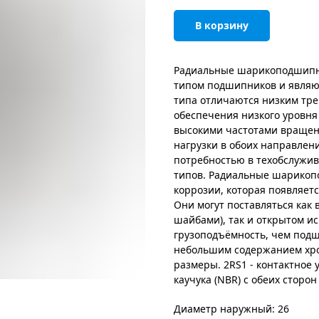
В корзину
Радиальные шарикоподшипн
типом подшипников и являю
типа отличаются низким тре
обеспечения низкого уровня
высокими частотами вращен
нагрузки в обоих направлен
потребностью в техобслужи
типов. Радиальные шарикоп
коррозии, которая появляетс
Они могут поставляться как
шайбами), так и открытом 
грузоподъёмность, чем подш
небольшим содержанием хро
размеры. 2RS1 - контактное
каучука (NBR) с обеих сторон
Диаметр наружный: 26