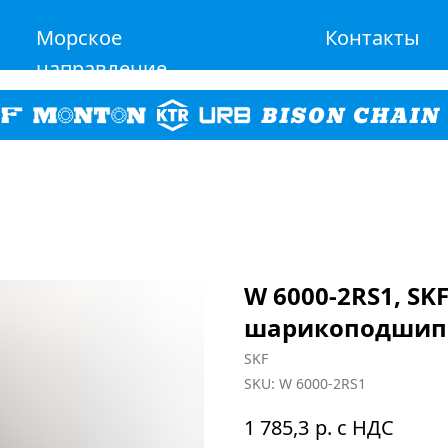
Морское
Контакты
направление
W 6000-2RS1, S
шарикоподшип
SKF
SKU:
W 6000-2RS1
р. с НДС
1 785,3