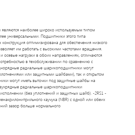
 являются наиболее широко используемым типом
лее универсальными. Подшипники этого типа
их конструкция оптимизирована для обеспечения низкого
зволяет им работать с высокими частотами вращения.
 осевые нагрузки в обоих направлениях, отличаются
отребностью в техобслуживании по сравнению с
днорядные радиальные шарикоподшипники могут
 уплотнениями или защитными шайбами), так и открытом
ики могут иметь выточки под защитные шайбы на
 Двухрядные радиальные шарикоподшипники
 исполнении (без уплотнений и защитных шайб). -2RS1 -
иенакрилонитрильного каучука (NBR) с одной или обеих
нний зазор больше нормального