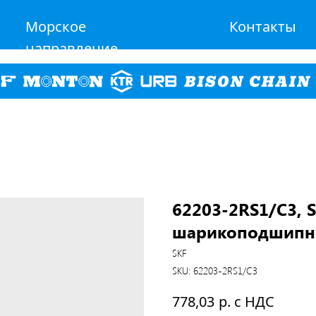
Морское
Контакты
направление
62203-2RS1/C3, 
шарикоподшипн
SKF
SKU:
62203-2RS1/C3
р. с НДС
778,03