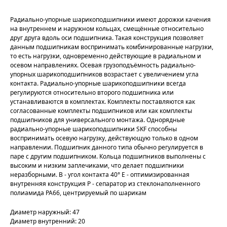
Радиально-упорные шарикоподшипники имеют дорожки качения
на внутреннем и наружном кольцах, смещённые относительно
друг друга вдоль оси подшипника. Такая конструкция позволяет
данным подшипникам воспринимать комбинированные нагрузки,
то есть нагрузки, одновременно действующие в радиальном и
осевом направлениях. Осевая грузоподъёмность радиально-
упорных шарикоподшипников возрастает с увеличением угла
контакта. Радиально-упорные шарикоподшипники всегда
регулируются относительно второго подшипника или
устанавливаются в комплектах. Комплекты поставляются как
согласованные комплекты подшипников или как комплекты
подшипников для универсального монтажа. Однорядные
радиально-упорные шарикоподшипники SKF способны
воспринимать осевую нагрузку, действующую только в одном
направлении. Подшипник данного типа обычно регулируется в
паре с другим подшипником. Кольца подшипников выполнены с
высоким и низким заплечиками, что делает подшипники
неразборными. B - угол контакта 40° E - оптимизированная
внутренняя конструкция P - сепаратор из стеклонаполненного
полиамида PA66, центрируемый по шарикам
Диаметр наружный: 47
Диаметр внутренний: 20