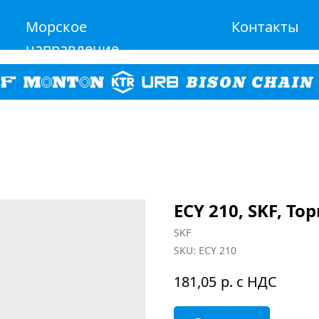
Морское
Контакты
направление
ECY 210, SKF, Т
SKF
SKU:
ECY 210
р. с НДС
181,05