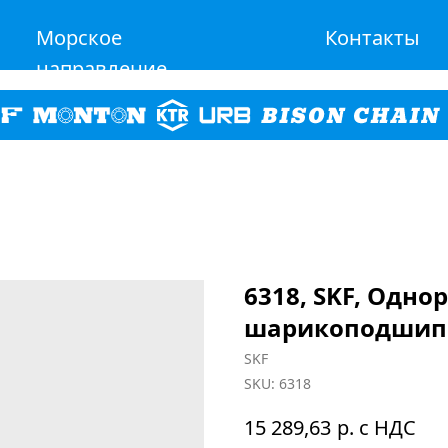
Морское
Контакты
направление
6318, SKF, Одн
шарикоподшип
SKF
SKU:
6318
р. с НДС
15 289,63