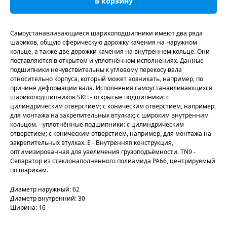
В корзину
Самоустанавливающиеся шарикоподшипники имеют два ряда
шариков, общую сферическую дорожку качения на наружном
кольце, а также две дорожки качения на внутреннем кольце. Они
поставляются в открытом и уплотнённом исполнениях. Данные
подшипники нечувствительны к угловому перекосу вала
относительно корпуса, который может возникать, например, по
причине деформации вала. Исполнения самоустанавливающихся
шарикоподшипников SKF: - открытые подшипники: с
цилиндрическим отверстием; с коническим отверстием, например,
для монтажа на закрепительных втулках; с широким внутренним
кольцом. - уплотнённые подшипники: с цилиндрическим
отверстием; с коническим отверстием, например, для монтажа на
закрепительных втулках. E - Внутренняя конструкция,
оптимизированная для увеличения грузоподъёмности. TN9 -
Сепаратор из стеклонаполненного полиамида PA66, центрируемый
по шарикам.
Диаметр наружный: 62
Диаметр внутренний: 30
Ширина: 16