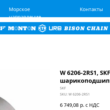
Морское
Контакты
направление
W 6206-2RS1, S
шарикоподшип
SKF
SKU:
W 6206-2RS1
р. с НДС
6 749,08