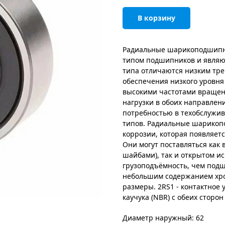
В корзину
Радиальные шарикоподшипн
типом подшипников и являю
типа отличаются низким тре
обеспечения низкого уровня
высокими частотами вращен
нагрузки в обоих направлен
потребностью в техобслужи
типов. Радиальные шарикоп
коррозии, которая появляетс
Они могут поставляться как
шайбами), так и открытом 
грузоподъёмность, чем подш
небольшим содержанием хро
размеры. 2RS1 - контактное
каучука (NBR) с обеих сторон
Диаметр наружный: 62