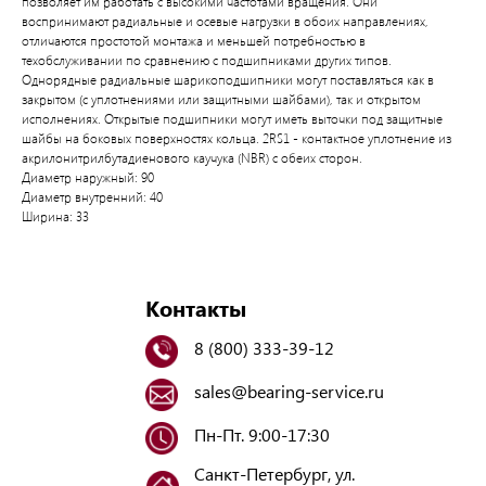
позволяет им работать с высокими частотами вращения. Они
воспринимают радиальные и осевые нагрузки в обоих направлениях,
отличаются простотой монтажа и меньшей потребностью в
техобслуживании по сравнению с подшипниками других типов.
Однорядные радиальные шарикоподшипники могут поставляться как в
закрытом (с уплотнениями или защитными шайбами), так и открытом
исполнениях. Открытые подшипники могут иметь выточки под защитные
шайбы на боковых поверхностях кольца. 2RS1 - контактное уплотнение из
акрилонитрилбутадиенового каучука (NBR) с обеих сторон.
Диаметр наружный: 90
Диаметр внутренний: 40
Ширина: 33
Контакты
8 (800) 333-39-12
sales@bearing-service.ru
Пн-Пт. 9:00-17:30
Санкт-Петербург, ул.