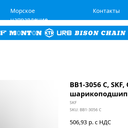
Морское
Контакты
направление
BB1-3056 C, SK
шарикоподшип
SKF
SKU:
BB1-3056 C
р. с НДС
506,93