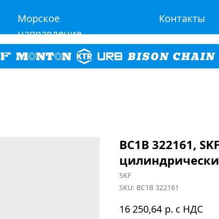
Морское
Контакты
направление
BC1B 322161, S
цилиндрически
SKF
SKU:
BC1B 322161
р. с НДС
16 250,64