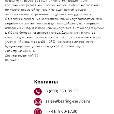
позволяет им работать с высокими частотами вращения. Они
воспринимают радиальные и осевые нагрузки в обоих направлениях,
отличаются простотой монтажа и меньшей потребностью в
техобслуживании по сравнению с подшипниками других типов.
Однорядные радиальные шарикоподшипники могут поставляться как в
закрытом (с уплотнениями или защитными шайбами), так и открытом
исполнениях. Открытые подшипники могут иметь выточки под защитные
шайбы на боковых поверхностях кольца. Двухрядные радиальные
шарикоподшипники поставляются только в открытом исполнении (без
уплотнений и защитных шайб). -2RS1 - контактное уплотнение из
бутадиенакрилонитрильного каучука (NBR) с обеих сторон.
Диаметр наружный: 80
Диаметр внутренний: 35
Ширина: 21
Контакты
8 (800) 333-39-12
sales@bearing-service.ru
Пн-Пт. 9:00-17:30