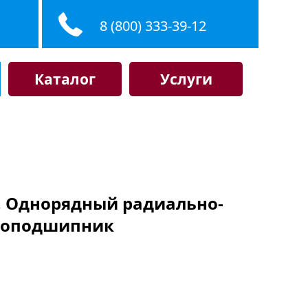
8 (800) 333-39-12
Каталог
Услуги
F, Однорядный радиально-
коподшипник