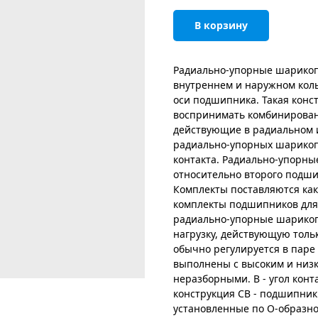
В корзину
Радиально-упорные шарико
внутреннем и наружном коль
оси подшипника. Такая кон
воспринимать комбинированн
действующие в радиальном 
радиально-упорных шарикоп
контакта. Радиально-упорн
относительно второго подши
Комплекты поставляются как
комплекты подшипников для
радиально-упорные шарико
нагрузку, действующую толь
обычно регулируется в пар
выполнены с высоким и низ
неразборными. B - угол конт
конструкция CB - подшипник
установленные по О-образн