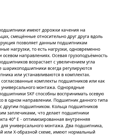
подшипники имеют дорожки качения на
цах, смещённые относительно друг друга вдоль
струкция позволяет данным подшипникам
ые нагрузки, то есть нагрузки, одновременно
и осевом направлениях. Осевая грузоподъёмность
одшипников возрастает с увеличением угла
ые шарикоподшипники всегда регулируются
пника или устанавливаются в комплектах.
 согласованные комплекты подшипников или как
 универсального монтажа. Однорядные
подшипники SKF способны воспринимать осевую
ко в одном направлении. Подшипник данного типа
е с другим подшипником. Кольца подшипников
ким заплечиками, что делает подшипники
акта 40° E - оптимизированная внутренняя
 для универсального монтажа. Два подшипника,
ой или Х-образной схеме, имеют нормальный