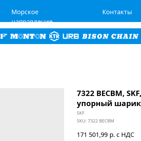
Морское
Контакты
направление
7322 BECBM, SK
упорный шари
SKF
SKU:
7322 BECBM
р. с НДС
171 501,99