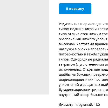
В корзину
Радиальные шарикоподшипн
типом подшипников и являю
типа отличаются низким тре
обеспечения низкого уровня
высокими частотами вращен
нагрузки в обоих направлен
потребностью в техобслужи
типов. Однорядные радиаль
закрытом (с уплотнениями и
исполнениях. Открытые под
шайбы на боковых поверхно
шарикоподшипники поставля
уплотнений и защитных шайб)
бутадиенакрилонитрильного 
внутренний зазор больше н
Диаметр наружный: 180