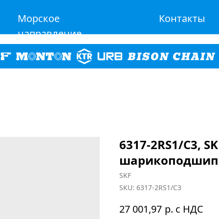
Морское
Контакты
направление
6317-2RS1/C3, 
шарикоподшип
SKF
SKU:
6317-2RS1/C3
р. с НДС
27 001,97