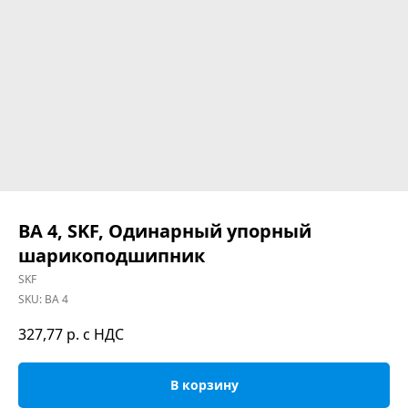
BA 4, SKF, Одинарный упорный
шарикоподшипник
SKF
SKU:
BA 4
327,77
р. с НДС
В корзину