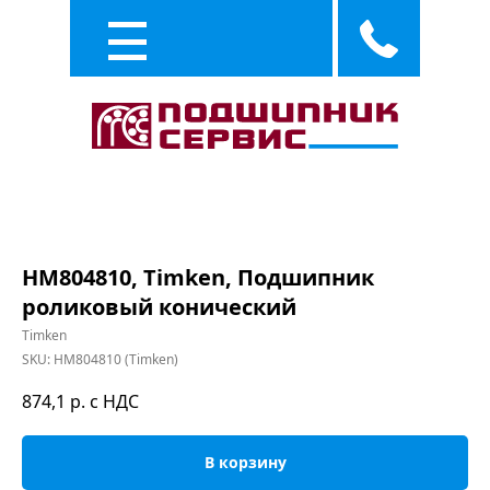
Каталог
Услуги
HM804810, Timken, Подшипник
роликовый конический
Timken
SKU:
HM804810 (Timken)
874,1
р. с НДС
В корзину