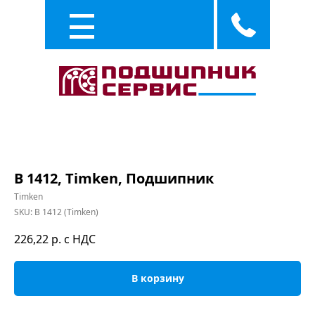
Каталог
Услуги
B 1412, Timken, Подшипник
Timken
SKU:
B 1412 (Timken)
226,22
р. с НДС
В корзину