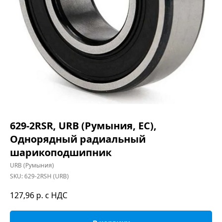
629-2RSR, URB (Румыния, ЕС),
Однорядный радиальный
шарикоподшипник
URB (Румыния)
SKU:
629-2RSH (URB)
127,96
р. с НДС