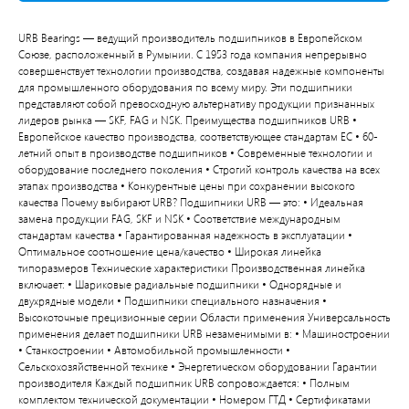
URB Bearings — ведущий производитель подшипников в Европейском
Союзе, расположенный в Румынии. С 1953 года компания непрерывно
совершенствует технологии производства, создавая надежные компоненты
для промышленного оборудования по всему миру. Эти подшипники
представляют собой превосходную альтернативу продукции признанных
лидеров рынка — SKF, FAG и NSK. Преимущества подшипников URB •
Европейское качество производства, соответствующее стандартам ЕС • 60-
летний опыт в производстве подшипников • Современные технологии и
оборудование последнего поколения • Строгий контроль качества на всех
этапах производства • Конкурентные цены при сохранении высокого
качества Почему выбирают URB? Подшипники URB — это: • Идеальная
замена продукции FAG, SKF и NSK • Соответствие международным
стандартам качества • Гарантированная надежность в эксплуатации •
Оптимальное соотношение цена/качество • Широкая линейка
типоразмеров Технические характеристики Производственная линейка
включает: • Шариковые радиальные подшипники • Однорядные и
двухрядные модели • Подшипники специального назначения •
Высокоточные прецизионные серии Области применения Универсальность
применения делает подшипники URB незаменимыми в: • Машиностроении
• Станкостроении • Автомобильной промышленности •
Сельскохозяйственной технике • Энергетическом оборудовании Гарантии
производителя Каждый подшипник URB сопровождается: • Полным
комплектом технической документации • Номером ГТД • Сертификатами