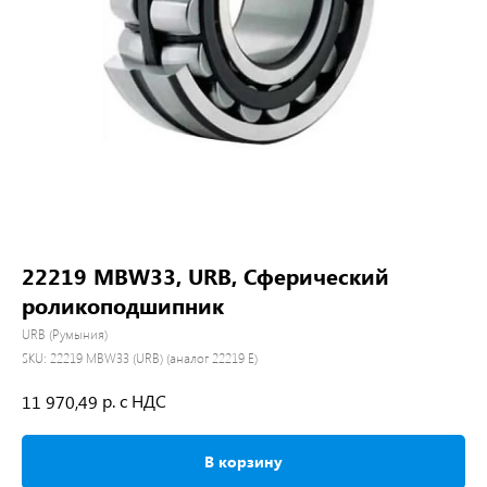
22219 MBW33, URB, Сферический
роликоподшипник
URB (Румыния)
SKU:
22219 MBW33 (URB) (аналог 22219 E)
р. с НДС
11 970,49
В корзину