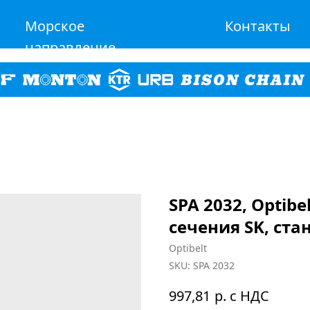
Морское
Контакты
направление
SPA 2032, Optib
сечения SK, ста
Optibelt
SKU:
SPA 2032
р. с НДС
997,81