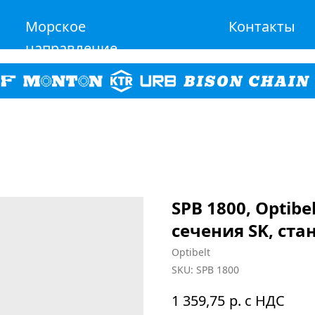
Морское
Контакты
направление
SPB 1800, Optib
сечения SK, ста
Optibelt
SKU:
SPB 1800
р. с НДС
1 359,75