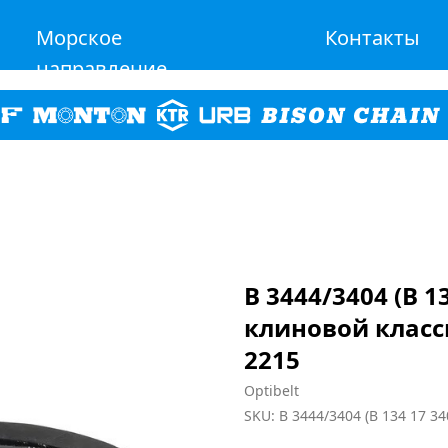
Морское
Контакты
направление
B 3444/3404 (B 1
клиновой класс
2215
Optibelt
SKU:
B 3444/3404 (B 134 17 34