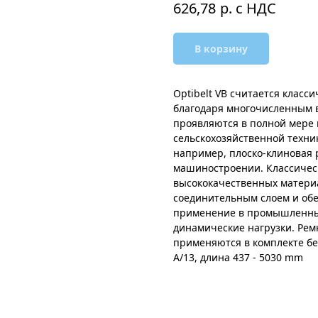
р. с НДС
626,78
В корзину
Optibelt VB считается клас
благодаря многочисленным в
проявляются в полной мере
сельскохозяйственной техни
например, плоско-клиновая
машиностроении. Классическ
высококачественных материа
соединительным слоем и обе
применение в промышленны
динамические нагрузки. Ремн
применяются в комплекте б
A/13, длина 437 - 5030 mm