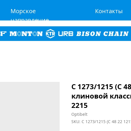
Морское
Контакты
направление
C 1273/1215 (C 48
клиновой класс
2215
Optibelt
SKU:
C 1273/1215 (C 48 22 121