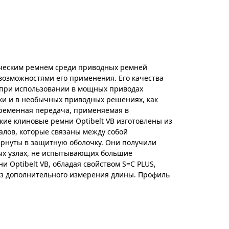
сическим ремнем среди приводных ремней
озможностями его применения. Его качества
 при использовании в мощных приводах
ки и в необычных приводных решениях, как
 ременная передача, применяемая в
ие клиновые ремни Optibelt VB изготовлены из
лов, которые связаны между собой
рнуты в защитную оболочку. Они получили
х узлах, не испытывающих большие
и Optibelt VB, обладая свойством S=C PLUS,
ез дополнительного измерения длины. Профиль