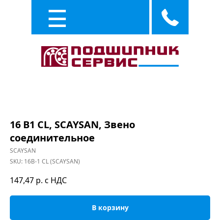
Каталог
Услуги
16 B1 CL, SCAYSAN, Звено
соединительное
SCAYSAN
SKU:
16B-1 CL (SCAYSAN)
147,47
р. с НДС
В корзину